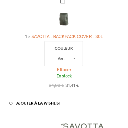
G
S
P
A
A
V
D
O
T
1
×
SAVOTTA - BACKPACK COVER - 30L
T
A
COULEUR
-
B
Effacer
A
En stock
C
34,90
€
31,41
€
K
P
A
AJOUTER À LA WISHLIST
C
K
C