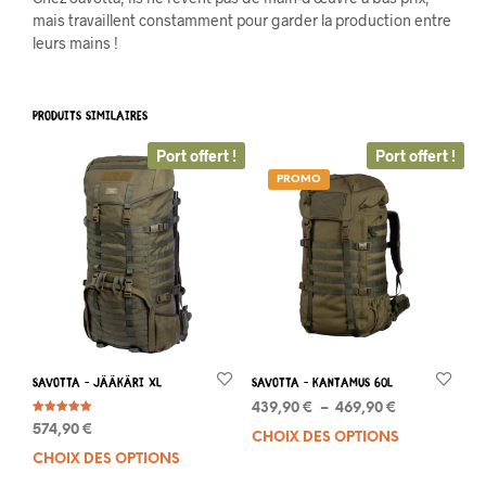
mais travaillent constamment pour garder la production entre
leurs mains !
PRODUITS SIMILAIRES
Port offert !
Port offert !
PROMO
Savotta – Jääkäri XL
Savotta – KANTAMUS 60L
Plage
439,90
€
–
469,90
€
Note
de
574,90
€
5.00
CHOIX DES OPTIONS
Ce
sur 5
prix :
CHOIX DES OPTIONS
Ce
prod
439,90 €
produit
a