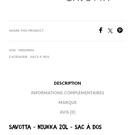
O
V
E
R
SHARE THIS PRODUCT
-
3
0
UGS :
105224036
L
CATÉGORIE :
SACS À DOS
DESCRIPTION
INFORMATIONS COMPLÉMENTAIRES
MARQUE
AVIS (0)
Savotta – NIUKKA 20L – Sac à dos