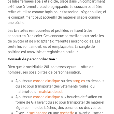
cellules fermées épais et rigide, placé dans un compartiment
extérieur à fermeture auto-agrippante. Le coussin peut être
retiré et utilisé comme tapis pour s’asseoir ou s’agenouiller, et
le compartiment peut accueillir du matériel pliable comme
une bâche.
Les bretelles rembourrées et profilées se fixent à des
anneaux en D en acier. Ces anneaux permettent aux bretelles
de pivoter et de s’adapter à différentes morphologies. Les
bretelles sont amovibles et remplaçables. La sangle de
poitrine est amovible et réglable en hauteur.
Conseils de personnalisation :
Bien que le sac Niukka 20L soit assez épuré, il offre de
nombreuses possibilités de personnalisation.
Ajoutez un
cordon élastique
ou des
sangles
en dessous
du sac pour transporter des vêtements roulés, du
matériel ou un
matelas de sol
.
Ajoutez un
cordon élastique
aux boucles de fixation en
forme de G à l’avant du sac pour transporter du matériel
léger comme des bâches, des ponchos ou des vestes.
Fixez un
sac banane
ou une
pochette
à l’avant du sac en