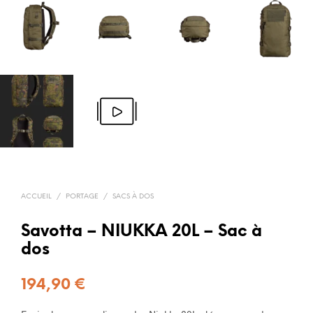
ACCUEIL
/
PORTAGE
/
SACS À DOS
Savotta – NIUKKA 20L – Sac à
dos
194,90
€