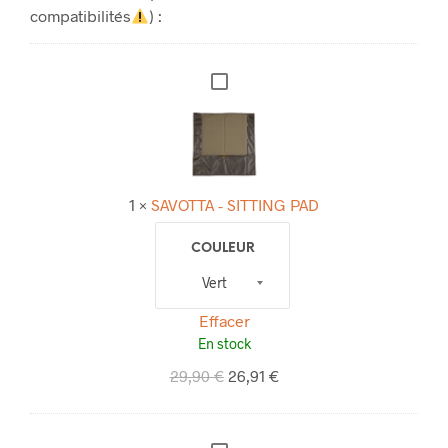
compatibilités
) :
S
A
V
O
T
1
×
SAVOTTA - SITTING PAD
T
A
COULEUR
-
S
Effacer
I
En stock
T
29,90
€
26,91
€
T
I
N