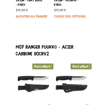
14C28N – Curly Birch
14C28N – Micarta –
produit
– Kydex
Kydex
219,00
€
219,00
€
AJOUTER AU PANIER
CHOIX DES OPTIONS
Ce
produit
a
plusieurs
variations.
Les
M07 Ranger Puukko – Acier
options
peuvent
Carbone 80CRV2
être
choisies
Port offert !
Port offert !
sur
la
page
du
produit