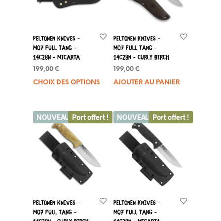
Peltonen Knives –
Peltonen Knives –
M07 FULL TANG –
M07 FULL TANG –
14C28N – Micarta
14C28N – Curly Birch
199,00
€
199,00
€
CHOIX DES OPTIONS
Ce
AJOUTER AU PANIER
produit
a
plusieurs
NOUVEAU
Port offert !
NOUVEAU
Port offert !
variations.
Les
options
peuvent
être
choisies
sur
la
Peltonen Knives –
Peltonen Knives –
page
M07 FULL TANG –
M07 FULL TANG –
du