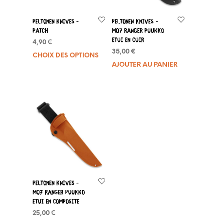
Peltonen Knives –
Peltonen Knives –
Patch
M07 Ranger Puukko
Etui en Cuir
4,90
€
35,00
€
CHOIX DES OPTIONS
Ce
AJOUTER AU PANIER
produit
a
plusieurs
variations.
Les
options
peuvent
être
choisies
sur
la
page
Peltonen Knives –
du
M07 Ranger Puukko
produit
Etui en Composite
25,00
€