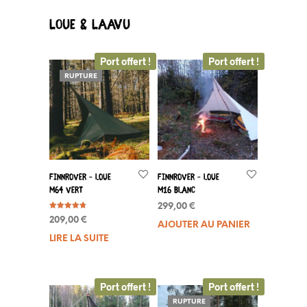
Loue & Laavu
Port offert !
Port offert !
RUPTURE
FinnRover – Loue
FinnRover – Loue
M64 Vert
M16 Blanc
299,00
€
Note
209,00
€
4.80
AJOUTER AU PANIER
sur 5
LIRE LA SUITE
Port offert !
Port offert !
RUPTURE