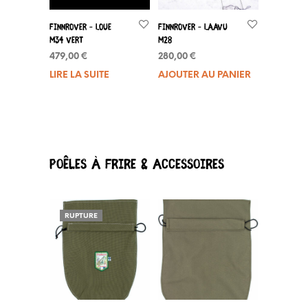
page
du
FinnRover – Loue
Finnrover – Laavu
produit
M34 Vert
M28
479,00
€
280,00
€
LIRE LA SUITE
AJOUTER AU PANIER
Poêles à frire & Accessoires
RUPTURE