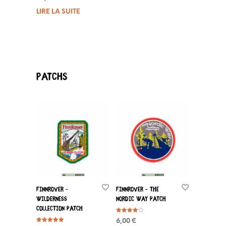
sur 5
LIRE LA SUITE
Patchs
FinnRover –
FinnRover – The
Wilderness
Nordic Way Patch
Collection Patch
Note
6,00
€
4.00