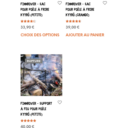
FinnRover – Sac
FinnRover – Sac
pour poêle à frire
pour poêle à frire
Kyyrö (petite)
Kyyrö (grande)
Note
Note
33,90
€
39,00
€
4.40
4.67
sur 5
sur 5
CHOIX DES OPTIONS
Ce
AJOUTER AU PANIER
produit
a
plusieurs
variations.
RUPTURE
Les
options
peuvent
être
choisies
sur
la
FinnRover – Support
page
à feu pour poêle
du
Kyyrö (petite)
produit
Note
40,00
€
5.00