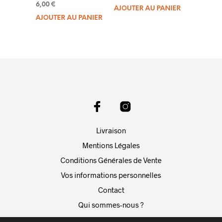
Note
sur 5
6,00
€
5.00
AJOUTER AU PANIER
sur 5
AJOUTER AU PANIER
Livraison
Mentions Légales
Conditions Générales de Vente
Vos informations personnelles
Contact
Qui sommes-nous ?
Blog Résilience Nordic