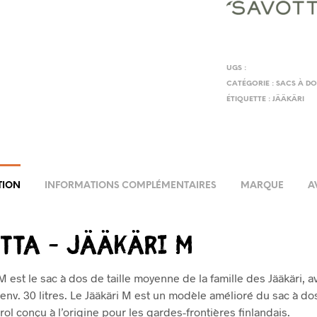
U
I
M
N
I
C
N
UGS :
O
CATÉGORIE :
SACS À DO
I
V
ÉTIQUETTE :
JÄÄKÄRI
U
E
M
R
P
(
O
A
U
N
TION
INFORMATIONS COMPLÉMENTAIRES
MARQUE
A
R
C
J
I
Ä
tta – Jääkäri M
E
Ä
N
K
M
M est le sac à dos de taille moyenne de la famille des Jääkäri, 
Ä
’env. 30 litres. Le Jääkäri M est un modèle amélioré du sac à do
O
R
ol conçu à l’origine pour les gardes-frontières finlandais.
D