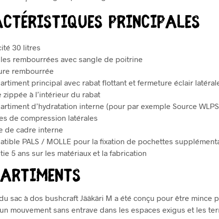
I
È
CTÉRISTIQUES PRINCIPALES
M
L
E
té 30 litres
)
lles rembourrées avec sangle de poitrine
ure rembourrée
timent principal avec rabat flottant et fermeture éclair latéral
 zippée à l’intérieur du rabat
rtiment d’hydratation interne (pour par exemple Source WLPS
es de compression latérales
le de cadre interne
tible PALS / MOLLE pour la fixation de pochettes supplément
ie 5 ans sur les matériaux et la fabrication
artiments
du sac à dos bushcraft Jääkäri M a été conçu pour être mince 
un mouvement sans entrave dans les espaces exigus et les ter