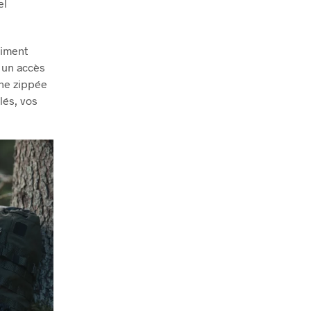
el
timent
e un accès
che zippée
lés, vos