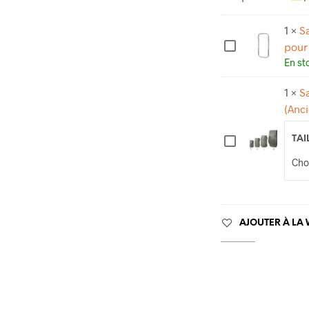
1
×
S
pour
S
En st
A
V
1
×
S
O
(Anc
T
TAI
T
S
A
A
-
V
C
O
A
T
AJOUTER À LA 
D
T
R
A
E
-
A
R
L
A