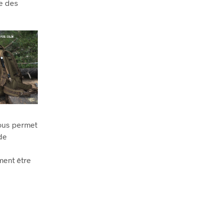
re des
vous permet
de
ment être