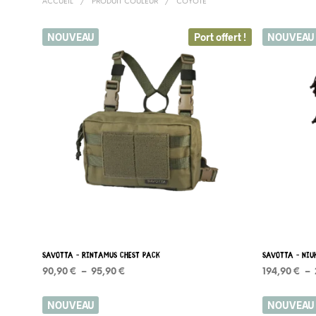
ACCUEIL
/
PRODUIT COULEUR
/
COYOTE
NOUVEAU
Port offert !
NOUVEAU
Savotta – RINTAMUS chest pack
Savotta – NIU
Plage
90,90
€
–
95,90
€
194,90
€
–
de
CHOIX DES OPTIONS
Ce
CHOIX DES
prix :
NOUVEAU
NOUVEAU
produit
90,90 €