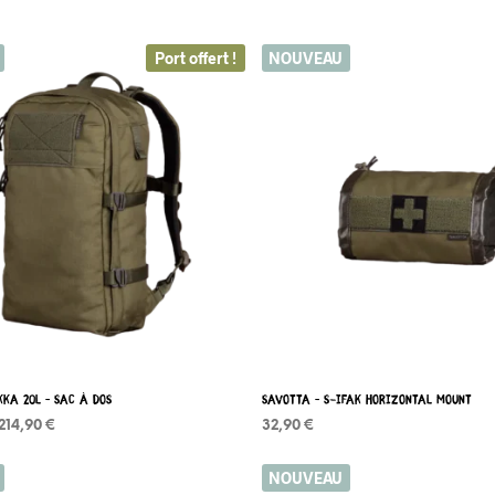
Port offert !
NOUVEAU
KKA 20L – Sac à dos
Savotta – S-IFAK horizontal mount
Plage
214,90
€
32,90
€
de
 OPTIONS
Ce
CHOIX DES OPTIONS
Ce
prix :
NOUVEAU
produit
produit
194,90 €