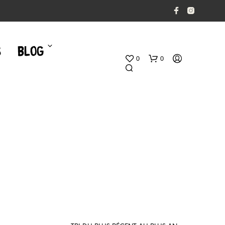
S
BLOG
0
0
V
O
T
R
E