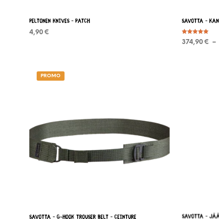
page
du
Peltonen Knives – Patch
Savotta – KA
produit
4,90
€
Note
374,90
€
–
5.00
CHOIX DES OPTIONS
Ce
sur 5
CHOIX DES
produit
a
PROMO
plusieurs
variations.
Les
options
peuvent
être
choisies
sur
la
page
du
produit
Savotta – G-hook trouser belt – Ceinture
Savotta – Jä