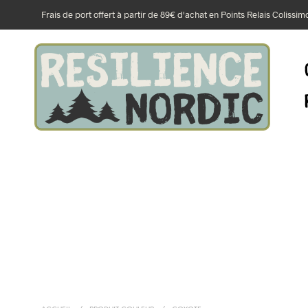
Frais de port offert à partir de 89€ d'achat en Points Relais Colissi