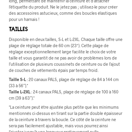
long, permettant de maintenir la ceinture et d’attacher
l’étiquette du produit. Ne le jetez pas ; utilisez-le pour créer
des accessoires astucieux, comme des boucles élastiques
pour un harnais !
Tailles
Disponible en deux tailles, S-L et L-2XL. Chaque taille offre une
plage de réglage totale de 60 cm (23″). Cette plage de
réglage exceptionnellement large facilite le choix de votre
taille et vous garantit de ne pas avoir de problèmes lors de
l’utilisation de plusieurs coussinets de ceinture ou de l’ajout
de couches de vêtements épais par temps froid.
Taille S-L
: 20 canaux PALS, plage de réglage de 84 à 144 cm
(33 à 56”).*
Taille L-2XL
: 24 canaux PALS, plage de réglage de 100 à 160
cm (39 à 63”).*
*La ceinture peut être ajustée plus petite que les minimums
mentionnés ci-dessus en tirant sur la partie double épaisseur
de la ceinture à travers la boucle. Ce côté de la ceinture ne
sera pas facilement ajustable, mais vous pourrez ainsi
l’ajuster jusqu’à une longueur pratiquement nulle.