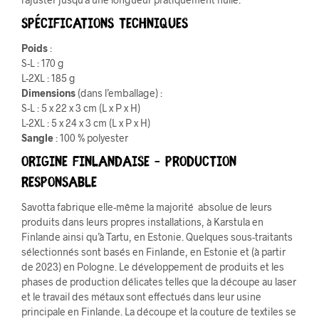
Spécifications techniques
Poids
:
S-L : 170 g
L-2XL : 185 g
Dimensions
(dans l’emballage) :
S-L : 5 x 22 x 3 cm (L x P x H)
L-2XL : 5 x 24 x 3 cm (L x P x H)
Sangle
: 100 % polyester
Origine Finlandaise –
PRODUCTION
RESPONSABLE
Savotta fabrique elle-même la majorité absolue de leurs
produits dans leurs propres installations, à Karstula en
Finlande ainsi qu’à Tartu, en Estonie. Quelques sous-traitants
sélectionnés sont basés en Finlande, en Estonie et (à partir
de 2023) en Pologne. Le développement de produits et les
phases de production délicates telles que la découpe au laser
et le travail des métaux sont effectués dans leur usine
principale en Finlande. La découpe et la couture de textiles se