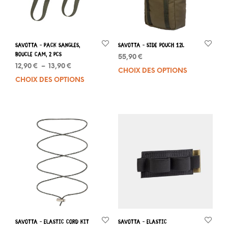
Savotta – Pack sangles,
Savotta – Side pouch 12L
boucle CAM, 2 pcs
55,90
€
Plage
12,90
€
–
13,90
€
CHOIX DES OPTIONS
Ce
de
CHOIX DES OPTIONS
Ce
prod
prix :
produit
a
12,90 €
a
plus
à
plusieurs
varia
13,90 €
variations.
Les
Les
opti
options
peuv
peuvent
être
être
choi
choisies
sur
sur
la
la
pag
page
du
du
prod
Savotta – Elastic cord kit
Savotta – Elastic