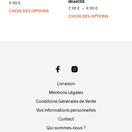
produit
organizer
9,90
€
Plage
7,90
€
–
9,90
€
CHOIX DES OPTIONS
Ce
de
CHOIX DES OPTIONS
Ce
produit
prix :
prod
a
7,90 €
a
plusieurs
à
plus
variations.
9,90 €
varia
Les
Les
options
opti
peuvent
peuv
être
être
choisies
choi
sur
sur
la
Livraison
la
page
pag
Mentions Légales
du
du
produit
Conditions Générales de Vente
prod
Vos informations personnelles
Contact
Qui sommes-nous ?