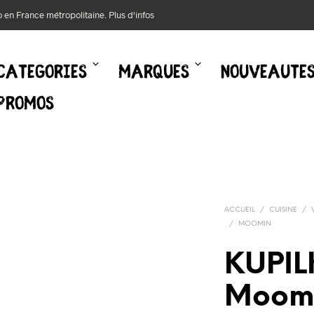
mo en France métropolitaine.
Plus d'infos
CATEGORIES
MARQUES
NOUVEAUTE
PROMOS
ACCUEIL
/
CUISINE
/
/
MOOMIN
KUPIL
Moomi