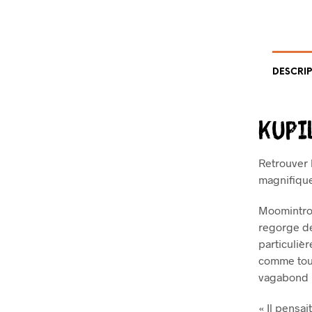
DESCRIP
KUPI
Retrouver 
magnifique
Moomintrol
regorge de
particuliè
comme tout
vagabond n
« Il pensai