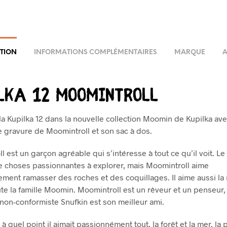
TION
INFORMATIONS COMPLÉMENTAIRES
MARQUE
A
LKA 12 Moomintroll
la Kupilka 12 dans la nouvelle collection Moomin de Kupilka av
 gravure de Moomintroll et son sac à dos.
l est un garçon agréable qui s’intéresse à tout ce qu’il voit. 
 choses passionnantes à explorer, mais Moomintroll aime
rement ramasser des roches et des coquillages. Il aime aussi la
e la famille Moomin. Moomintroll est un rêveur et un penseur, 
on-conformiste Snufkin est son meilleur ami.
t à quel point il aimait passionnément tout, la forêt et la mer, la p