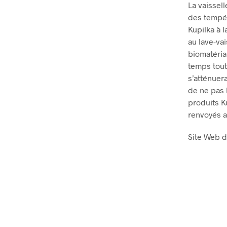
La vaissel
des tempér
Kupilka à 
au lave-va
biomatéria
temps tout
s’atténuer
de ne pas l
produits K
renvoyés au
Site Web d