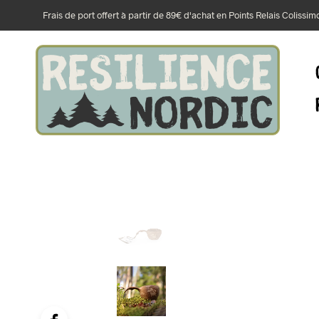
Frais de port offert à partir de 89€ d'achat en Points Relais Colissi