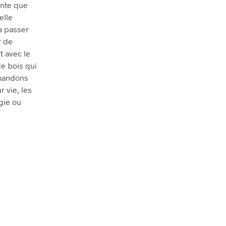
ante que
elle
la passer
r de
t avec le
de bois qui
mmandons
r vie, les
gie ou