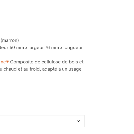
P
A
N
I
E
R
E
 (marron)
S
teur 50 mm x largeur 76 mm x longueur
T
V
I
ine®
Composite de cellulose de bois et
D
au chaud et au froid, adapté à un usage
E
.