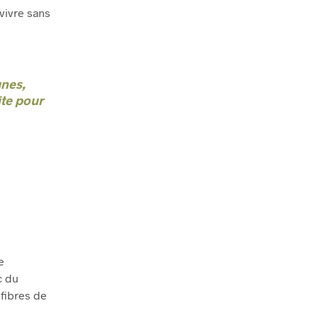
 vivre sans
nes,
ite pour
e
c du
 fibres de