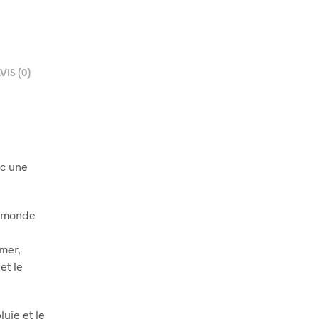
VIS (0)
ec une
Le monde
 mer,
et le
luie et le