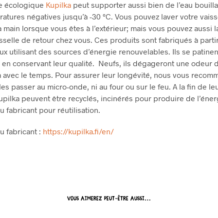
le écologique
Kupilka
peut supporter aussi bien de l’eau bouill
atures négatives jusqu’à -30 °C. Vous pouvez laver votre vaiss
la main lorsque vous êtes à l’extérieur; mais vous pouvez aussi 
isselle de retour chez vous. Ces produits sont fabriqués à parti
ux utilisant des sources d’énergie renouvelables. Ils se patinen
 en conservant leur qualité. Neufs, ils dégageront une odeur 
a avec le temps. Pour assurer leur longévité, nous vous reco
es passer au micro-onde, ni au four ou sur le feu. A la fin de leu
upilka peuvent être recyclés, incinérés pour produire de l’éner
 fabricant pour réutilisation.
u fabricant :
https://kupilka.fi/en/
VOUS AIMEREZ PEUT-ÊTRE AUSSI…