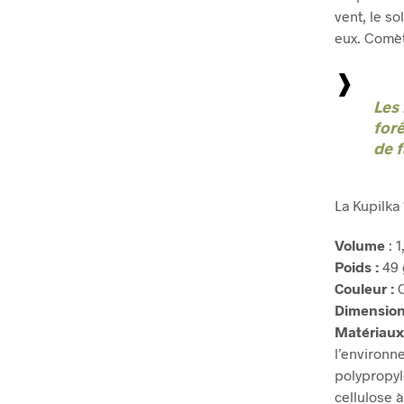
vent, le so
eux. Comèt
Les
forê
de 
La Kupilka
Volume
: 1
Poids :
49 
Couleur :
O
Dimensio
Matériau
l’environ
polypropy
cellulose 