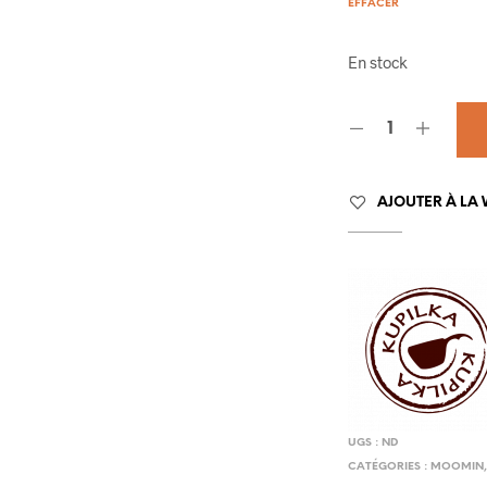
EFFACER
En stock
AJOUTER À LA 
UGS :
ND
CATÉGORIES :
MOOMIN