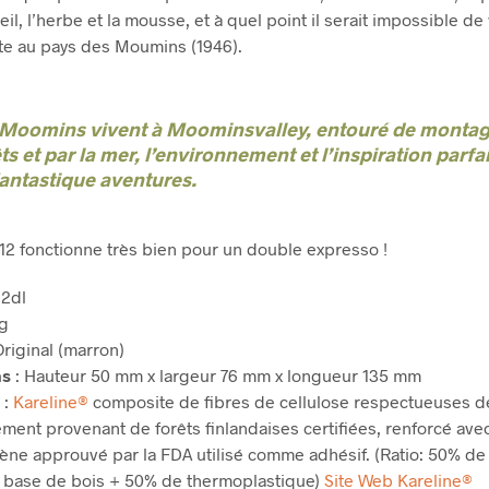
leil, l’herbe et la mousse, et à quel point il serait impossible de
e au pays des Moumins (1946).
 Moomins vivent à Moominsvalley, entouré de montag
ts et par la mer, l’environnement et l’inspiration parfa
fantastique aventures.
 12 fonctionne très bien pour un double expresso !
,2dl
g
riginal (marron)
ns
: Hauteur 50 mm x largeur 76 mm x longueur 135 mm
x
:
Kareline®
composite de fibres de cellulose respectueuses d
nement
provenant de forêts finlandaises certifiées
, renforcé ave
lène
approuvé par la FDA utilisé comme adhésif.
(Ratio: 50% de
à base de bois + 50% de thermoplastique)
Site Web Kareline®