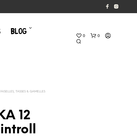
S
BLOG
0
0
VAISELLES, TASSES & GAMELLES
V
KA 12
O
T
ntroll
R
E