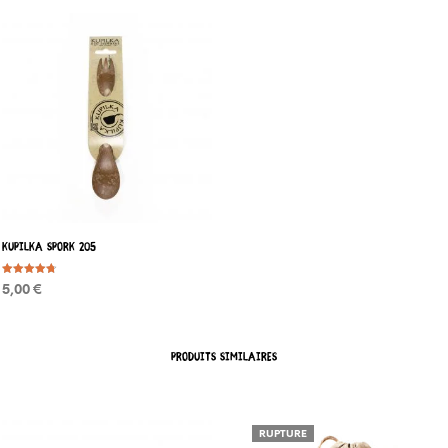
KUPILKA SPORK 205
Note
5,00
€
4.69
sur 5
CHOIX DES OPTIONS
Ce
produit
PRODUITS SIMILAIRES
a
plusieurs
variations.
RUPTURE
Les