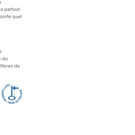
a
ra partout
mporte quel
e
c du
 fibres de