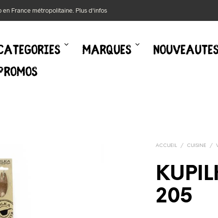
mo en France métropolitaine.
Plus d'infos
CATEGORIES
MARQUES
NOUVEAUTE
PROMOS
ACCUEIL
/
CUISINE
/
KUPIL
205