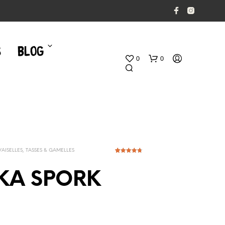
S
BLOG
0
0
VAISELLES, TASSES & GAMELLES
32
Noté
4.69
sur 5
basé sur
KA SPORK
notations
client
V
O
T
R
E