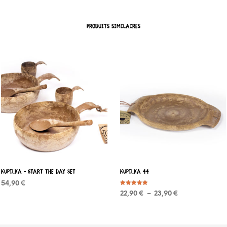
PRODUITS SIMILAIRES
KUPILKA – Start The Day set
KUPILKA 44
54,90
€
Note
Plage
22,90
€
–
23,90
€
4.92
CHOIX DES OPTIONS
Ce
sur 5
de
CHOIX DES OPTIONS
Ce
produit
prix :
produit
a
22,90 €