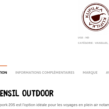
UGS :
ND
CATÉGORIE :
VAISELLES
TION
INFORMATIONS COMPLÉMENTAIRES
MARQUE
A
tensil OUTDOOR
ork 205 est l’option idéale pour les voyages en plein air not