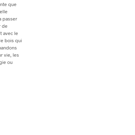
ante que
elle
la passer
r de
t avec le
de bois qui
mmandons
r vie, les
gie ou