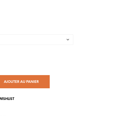
P
A
N
I
E
R
E
S
T
V
I
D
E
.
AJOUTER AU PANIER
WISHLIST