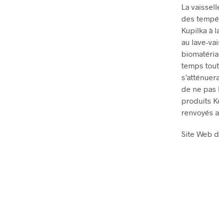
La vaissel
des tempér
Kupilka à 
au lave-va
biomatéria
temps tout
s’atténuer
de ne pas l
produits K
renvoyés au
Site Web d