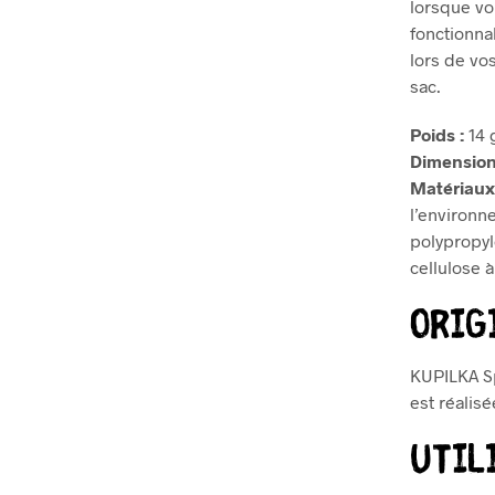
lorsque vo
fonctionna
lors de vo
sac.
Poids :
14 
Dimensio
Matériau
l’environ
polypropy
cellulose 
Orig
KUPILKA Sp
est réalisé
Util