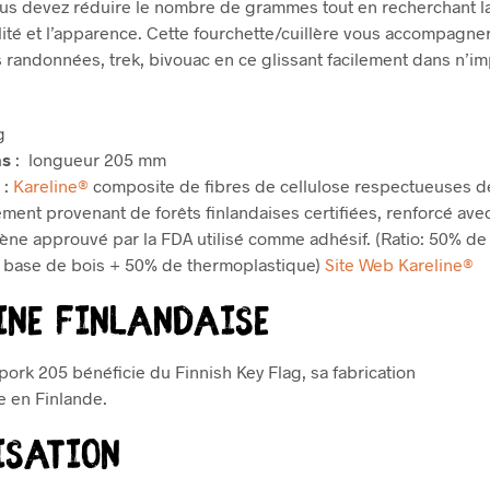
us devez réduire le nombre de grammes tout en recherchant l
lité et l’apparence. Cette fourchette/cuillère vous accompagne
s randonnées, trek, bivouac en ce glissant facilement dans n’i
g
ns
: longueur 205 mm
x
:
Kareline®
composite de fibres de cellulose respectueuses d
nement
provenant de forêts finlandaises certifiées
, renforcé ave
lène
approuvé par la FDA utilisé comme adhésif.
(Ratio: 50% de
à base de bois + 50% de thermoplastique)
Site Web Kareline®
ine Finlandaise
ork 205 bénéficie du Finnish Key Flag, sa fabrication
e en Finlande.
isation