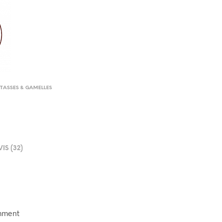
, TASSES & GAMELLES
VIS (32)
amment