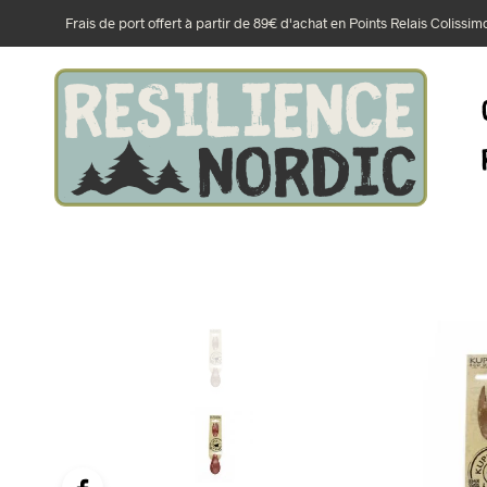
Frais de port offert à partir de 89€ d'achat en Points Relais Colissi