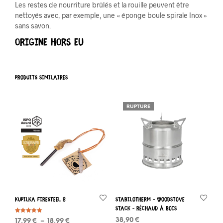
Les restes de nourriture brûlés et la rouille peuvent être
nettoyés avec, par exemple, une « éponge boule spirale Inox »
sans savon.
Origine hors EU
PRODUITS SIMILAIRES
RUPTURE
KUPILKA FireSteel 8
Stabilotherm – Woodstove
stack – Réchaud à bois
Note
38,90
€
Plage
17,99
€
–
18,99
€
4.87