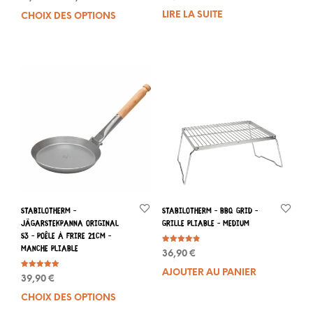
sur 5
de
LIRE LA SUITE
CHOIX DES OPTIONS
Ce
prix :
produit
17,99 €
a
à
plusieurs
18,99 €
variations.
Les
options
peuvent
être
choisies
sur
la
page
du
Stabilotherm –
Stabilotherm – BBQ Grid –
produit
Jägarstekpanna Original
Grille pliable – Medium
S3 – Poêle à frire 21cm –
Manche pliable
Note
36,90
€
4.86
sur 5
AJOUTER AU PANIER
Note
39,90
€
5.00
sur 5
CHOIX DES OPTIONS
Ce