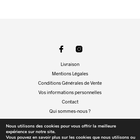
produit
a
plusieurs
variations.
Les
options
peuvent
être
choisies
sur
Livraison
la
page
Mentions Légales
du
Conditions Générales de Vente
produit
Vos informations personnelles
Contact
Qui sommes-nous ?
Blog Résilience Nordic
Nous utilisons des cookies pour vous offrir la meilleure
Suivi commande
expérience sur notre site.
Vous pouvez en savoir plus sur les cookies que nous utilisons ou