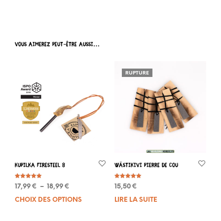
VOUS AIMEREZ PEUT-ÊTRE AUSSI…
RUPTURE
KUPILKA FireSteel 8
Wästikivi Pierre de cou
Note
Note
Plage
17,99
€
–
18,99
€
15,50
€
4.87
5.00
sur 5
sur 5
de
CHOIX DES OPTIONS
Ce
LIRE LA SUITE
prix :
produit
17,99 €