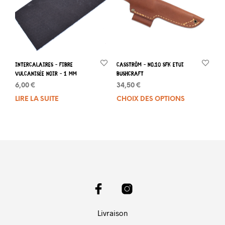
Intercalaires – Fibre
Casström – No.10 SFK Etui
vulcanisée noir – 1 mm
Bushcraft
6,00
€
34,50
€
LIRE LA SUITE
CHOIX DES OPTIONS
Ce
prod
a
plus
varia
Les
opti
peuv
être
choi
sur
Livraison
la