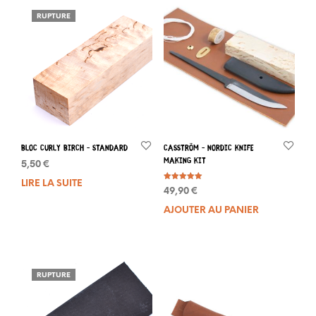
RUPTURE
Bloc Curly Birch – Standard
Casström – Nordic Knife
making kit
5,50
€
LIRE LA SUITE
Note
49,90
€
5.00
sur 5
AJOUTER AU PANIER
RUPTURE