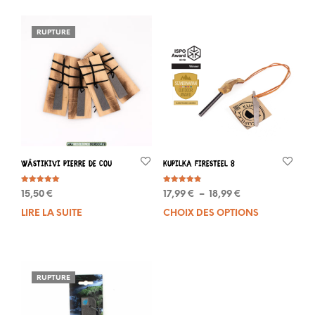
RUPTURE
Wästikivi Pierre de cou
KUPILKA FireSteel 8
Note
Note
Plage
15,50
€
17,99
€
–
18,99
€
5.00
4.87
sur 5
sur 5
de
LIRE LA SUITE
CHOIX DES OPTIONS
Ce
prix :
prod
17,99 €
a
à
plus
18,99 €
varia
RUPTURE
Les
opti