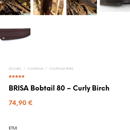
ACCUEIL
/
COUTEAUX
/
COUTEAUX FIXES
Noté
6
5.00
sur 5
basé sur
BRISA Bobtail 80 – Curly Birch
notations
client
74,90
€
ETUI