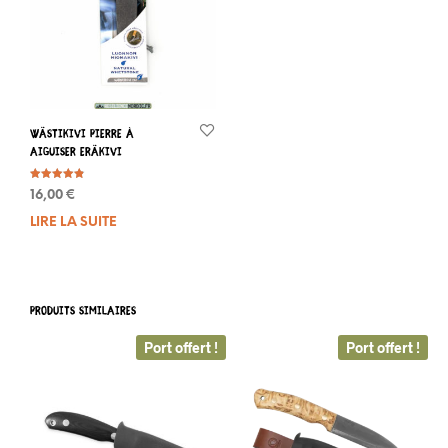
peuv
être
choi
sur
la
pag
du
Wästikivi Pierre à
prod
aiguiser Eräkivi
Note
16,00
€
4.80
sur 5
LIRE LA SUITE
PRODUITS SIMILAIRES
Port offert !
Port offert !