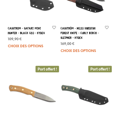
Casstrom – Safari Mini
Casström – No.10 Swedish
Hunter – Black G10 – Kydex
Forest Knife – Curly Birch –
Sleipner – Kydex
109,90
€
169,00
€
CHOIX DES OPTIONS
Ce
CHOIX DES OPTIONS
Ce
produit
prod
a
a
plusieurs
plus
variations.
Port offert !
Port offert !
varia
Les
Les
options
opti
peuvent
peuv
être
être
choisies
choi
sur
sur
la
la
page