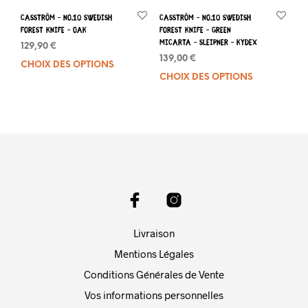
pag
du
du
produit
Casström – No.10 Swedish
Casström – No.10 Swedish
prod
Forest Knife – Oak
Forest Knife – Green
Micarta – Sleipner – Kydex
129,90
€
139,00
€
CHOIX DES OPTIONS
Ce
CHOIX DES OPTIONS
Ce
produit
prod
a
a
plusieurs
plus
variations.
varia
Les
Les
options
opti
peuvent
peuv
être
être
choisies
choi
sur
sur
la
Livraison
la
page
pag
Mentions Légales
du
du
produit
Conditions Générales de Vente
prod
Vos informations personnelles