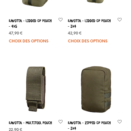
Savotta – LIDDED GP POUCH
Savotta – LIDDED GP POUCH
– 4X5
– 3X4
47,90
€
42,90
€
CHOIX DES OPTIONS
Ce
CHOIX DES OPTIONS
Ce
produit
prod
a
a
plusieurs
plus
variations.
varia
Les
Les
options
opti
peuvent
peuv
être
être
choisies
choi
sur
sur
la
la
page
pag
du
du
Savotta – MULTITOOL POUCH
Savotta – ZIPPED GP POUCH
produit
prod
– 3X4
22,90
€