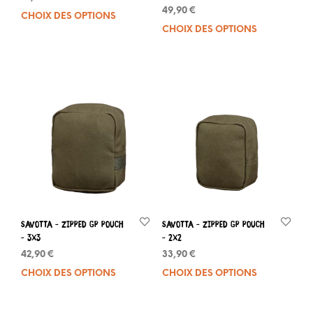
49,90
€
CHOIX DES OPTIONS
Ce
CHOIX DES OPTIONS
Ce
produit
prod
a
a
plusieurs
plus
variations.
varia
Les
Les
options
opti
peuvent
peuv
être
être
choisies
choi
sur
sur
la
la
page
pag
du
du
produit
Savotta – ZIPPED GP POUCH
Savotta – ZIPPED GP POUCH
prod
– 3X3
– 2X2
42,90
€
33,90
€
CHOIX DES OPTIONS
Ce
CHOIX DES OPTIONS
Ce
produit
prod
a
a