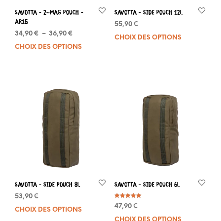
page
pag
du
du
Savotta – 2-MAG POUCH –
Savotta – Side pouch 12L
produit
prod
AR15
55,90
€
Plage
34,90
€
–
36,90
€
CHOIX DES OPTIONS
Ce
de
CHOIX DES OPTIONS
Ce
prod
prix :
produit
a
34,90 €
a
plus
à
plusieurs
varia
36,90 €
variations.
Les
Les
opti
options
peuv
peuvent
être
être
choi
choisies
sur
sur
la
la
pag
page
du
du
prod
Savotta – Side pouch 8L
Savotta – Side pouch 6L
produit
53,90
€
Note
47,90
€
5.00
CHOIX DES OPTIONS
Ce
sur 5
CHOIX DES OPTIONS
Ce